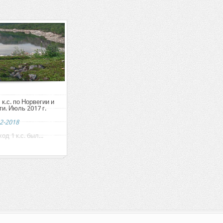
к.с. по Норвегии и
и. Июль 2017 г.
2-2018
 1 к.с. был...