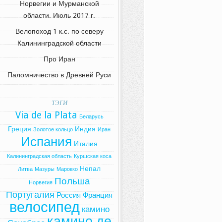
Норвегии и Мурманской
области. Июль 2017 г.
Велопоход 1 к.с. по северу
Калининградской области
Про Иран
Паломничество в Древней Руси
ТЭГИ
Via de la Plata
Беларусь
Греция
Индия
Золотое кольцо
Иран
Испания
Италия
Калининградская область
Куршская коса
Непал
Литва
Мазуры
Марокко
Польша
Норвегия
Португалия
Россия
Франция
велосипед
камино
камино де