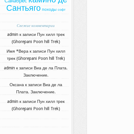
Санабрес
Сантьяго
походы
софт
Свежие комментарии
admin
к записи
Пун хилл трек
(Ghorepani Poon hill Trek)
Имя *Вера
к записи
Пун хилл
трек (Ghorepani Poon hill Trek)
admin
к записи
Виа де ла Плата.
Заключение.
Оксана
к записи
Виа де ла
Плата. Заключение.
admin
к записи
Пун хилл трек
(Ghorepani Poon hill Trek)