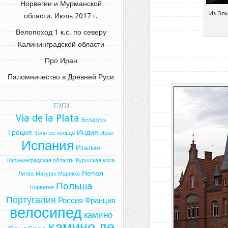
Норвегии и Мурманской
Из Эль
области. Июль 2017 г.
Велопоход 1 к.с. по северу
Калининградской области
Про Иран
Паломничество в Древней Руси
ТЭГИ
Via de la Plata
Беларусь
Греция
Индия
Золотое кольцо
Иран
Испания
Италия
Калининградская область
Куршская коса
Непал
Литва
Мазуры
Марокко
Польша
Норвегия
Португалия
Россия
Франция
велосипед
камино
камино де