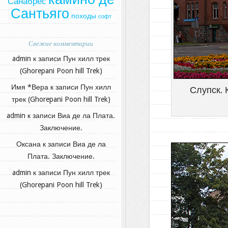
Санабрес
Сантьяго
походы
софт
Свежие комментарии
admin
к записи
Пун хилл трек
(Ghorepani Poon hill Trek)
Имя *Вера
к записи
Пун хилл
Слупск. 
трек (Ghorepani Poon hill Trek)
admin
к записи
Виа де ла Плата.
Заключение.
Оксана
к записи
Виа де ла
Плата. Заключение.
admin
к записи
Пун хилл трек
(Ghorepani Poon hill Trek)