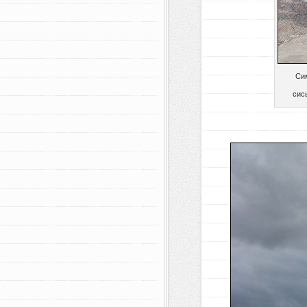
Си
сис