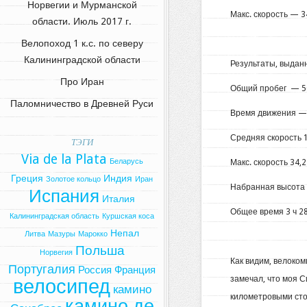
Норвегии и Мурманской
Макс. скорость — 34
области. Июль 2017 г.
Велопоход 1 к.с. по северу
Калининградской области
Результаты, выда
Про Иран
Общий пробег — 50
Паломничество в Древней Руси
Время движения — 
Средняя скорость 1
ТЭГИ
Via de la Plata
Беларусь
Макс. скорость 34,2
Греция
Индия
Золотое кольцо
Иран
Набранная высота 
Испания
Италия
Общее время 3 ч 28
Калининградская область
Куршская коса
Непал
Литва
Мазуры
Марокко
Польша
Норвегия
Как видим, велоко
Португалия
Россия
Франция
замечал, что моя С
велосипед
камино
километровыми сто
камино де