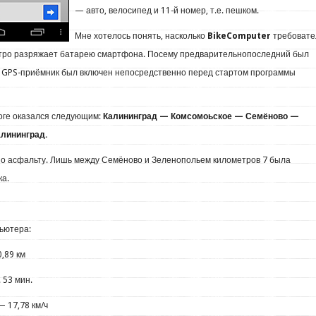
— авто, велосипед и 11-й номер, т.е. пешком.
Мне хотелось понять, насколько
BikeComputer
требовате
стро разряжает батарею смартфона. Посему предварительнопоследний был
 GPS-приёмник был включен непосредственно перед стартом программы
тоге оказался следующим:
Калининград — Комсомоьское — Семёново —
лининград.
по асфальту. Лишь между Семёново и Зеленопольем километров 7 была
ка.
ьютера:
,89 км
 53 мин.
 17,78 км/ч