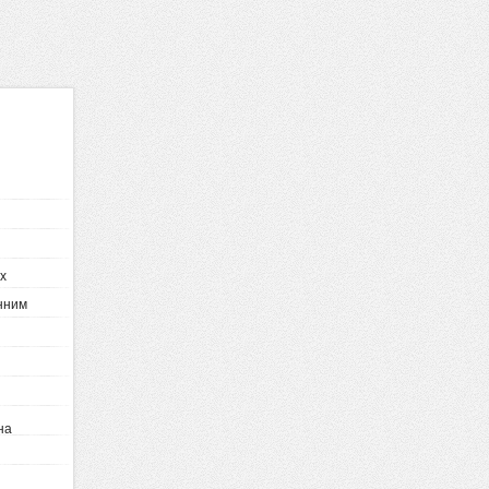
х
нним
на