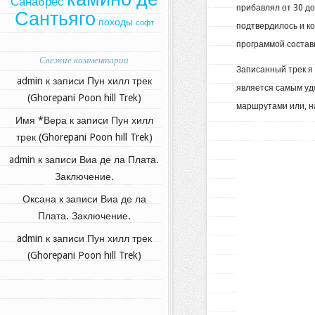
Санабрес
прибавлял от 30 до
Сантьяго
походы
софт
подтвердилось и к
программой состав
Свежие комментарии
Записанный трек я 
admin
к записи
Пун хилл трек
является самым уд
(Ghorepani Poon hill Trek)
маршрутами или, на
Имя *Вера
к записи
Пун хилл
трек (Ghorepani Poon hill Trek)
admin
к записи
Виа де ла Плата.
Заключение.
Оксана
к записи
Виа де ла
Плата. Заключение.
admin
к записи
Пун хилл трек
(Ghorepani Poon hill Trek)