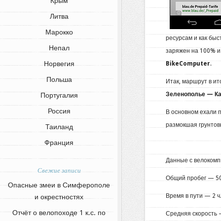
Крым
Литва
Марокко
ресурсам и как бы
Непал
заряжен на 100% и
Норвегия
BikeComputer
.
Польша
Итак, маршрут в и
Зеленополье — Ка
Португалия
Россия
В основном ехали 
размокшая грунтов
Таиланд
Франция
Данные с велокомп
Свежие записи
Общий пробег — 50
Опасные змеи в Симферополе
Время в пути — 2 ч.
и окрестностях
Отчёт о велопоходе 1 к.с. по
Средняя скорость —