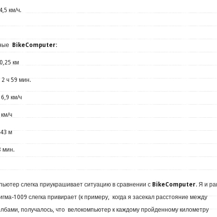
,5 км/ч.
нные
BikeComputer
:
,25 км
2 ч 59 мин.
6,9 км/ч
 км/ч
43 м
 мин.
мпьютер слегка приукрашивает ситуацию в сравнении с
BikeComputer
. Я и р
игма-1009 слегка привирает (к примеру, когда я засекал расстояние между
лбами, получалось, что велокомпьютер к каждому пройденному километру