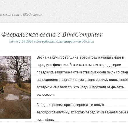
льская весна с BikeComputer
Февральская весна с BikeComputer
admin
2-24-2014 в
Без рубрики
,
Калининградская область
Весна на кёнигсбергщине в этом году началась ещё в
середине февраля. Вот и мы с сыном в преддверии
праздника защитника отечества смахнули пыль со свои
велосипедов, накачали опустевшие за зиму шины весе
воздухом, смазали то, что надо, и поехали открывать
велосезон.
Заодно я решил протестировать и новую
велопрограммулину, которую перед этим закачал себе 
смартфон.