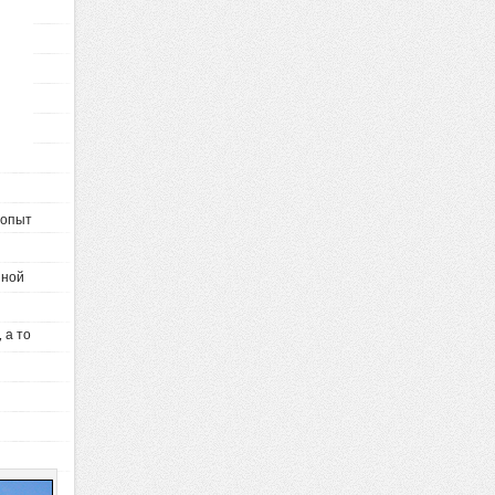
 опыт
нной
 а то