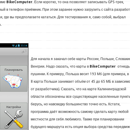
амме
BikeComputer
. Если коротко, то она позволяет записывать GPS-трек,
ный в телефон приёмник. При этом заранее нужно загрузить с сайта разрабо
и, где вы предполагаете кататься. Для тестирования я, само собой, выбрал
.
Для начала я закачал себе карты России, Польши, Словаки
Венгрии. Надо сказать, что карты в
BikeComputer
отнюдь
пушинки. К примеру, Польша весит 193 Мб (для примера, в
8 карта Польши занимает объём от 45 до 65 МБ в зависим
от разработчика). Сказать, что на карте Калининградской
области обозначены все существующие населенные пункт
берусь, но навскидку большинство точно есть. Кстати,
программа даёт возможность самому сделать карту любой
местности для себя любимого. Также при планировании
будущего маршрута есть опция выбора средства передви