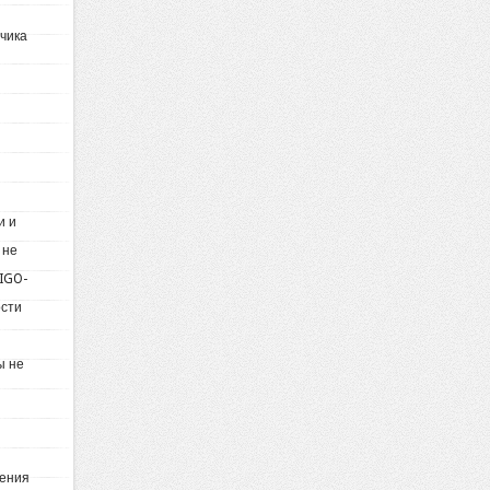
тчика
и и
 не
 IGO-
ости
ы не
жения