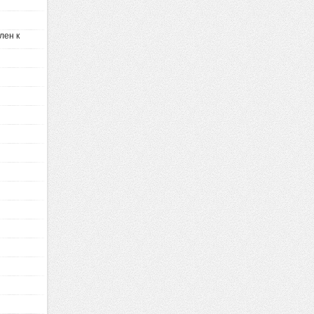
лен к