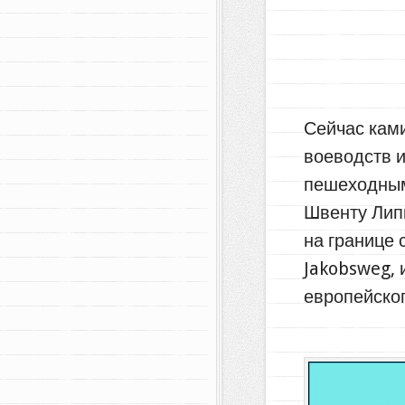
Сейчас кам
воеводств и
пешеходным
Швенту Липк
на границе 
Jakobsweg, 
европейског