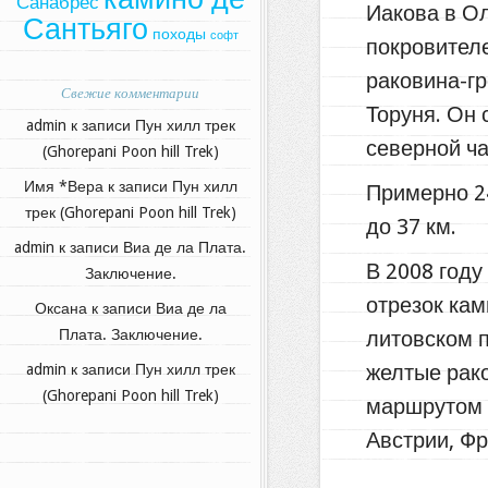
Санабрес
Иакова в Ол
Сантьяго
походы
софт
покровител
раковина-гр
Свежие комментарии
Торуня. Он
admin
к записи
Пун хилл трек
северной ч
(Ghorepani Poon hill Trek)
Имя *Вера
к записи
Пун хилл
Примерно 24
трек (Ghorepani Poon hill Trek)
до 37 км.
admin
к записи
Виа де ла Плата.
В 2008 год
Заключение.
отрезок кам
Оксана
к записи
Виа де ла
литовском п
Плата. Заключение.
желтые рако
admin
к записи
Пун хилл трек
(Ghorepani Poon hill Trek)
маршрутом 
Австрии, Ф