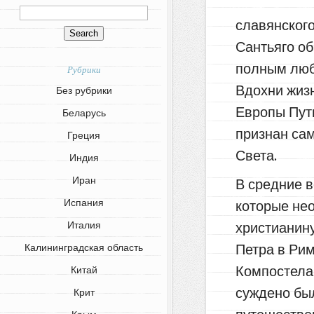
славянского
Сантьяго об
полным любв
Рубрики
Вдохни жизн
Без рубрики
Европы Пут
Беларусь
признан са
Греция
Света.
Индия
Иран
В средние 
Испания
которые не
христианин
Италия
Петра в Рим
Калининградская область
Компостела.
Китай
суждено бы
Крит