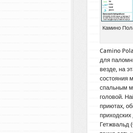
Камино Пола
Camino Pola
для паломни
везде, на э
состояния 
спальным м
головой. Н
приютах, об
приходских 
Гетжвальд (