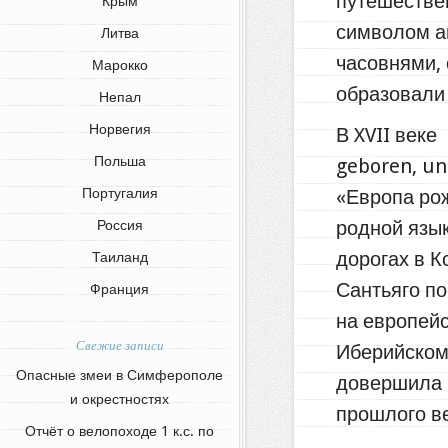
путешестве
Крым
символом а
Литва
часовнями, 
Марокко
образовали
Непал
Норвегия
В XVII веке 
Польша
geboren, un
«Европа рож
Португалия
родной язык
Россия
дорогах в К
Таиланд
Сантьяго п
Франция
на европейс
Свежие записи
Иберийском
Опасные змеи в Симферополе
довершила 
и окрестностях
прошлого ве
Отчёт о велопоходе 1 к.с. по