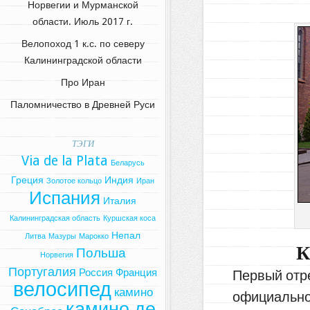
Норвегии и Мурманской
области. Июль 2017 г.
Велопоход 1 к.с. по северу
Калининградской области
Про Иран
Паломничество в Древней Руси
ТЭГИ
Via de la Plata
Беларусь
Греция
Индия
Золотое кольцо
Иран
Испания
Италия
Калининградская область
Куршская коса
Непал
Литва
Мазуры
Марокко
К
Польша
Норвегия
Португалия
Россия
Франция
Первый отре
велосипед
камино
официально 
камино де