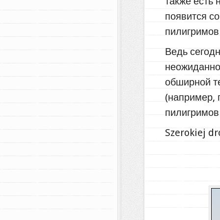
также есть 
появится с
пилигримов 
Ведь сегодн
неожиданно 
обширной т
(например, 
пилигримов
Szerokiej d