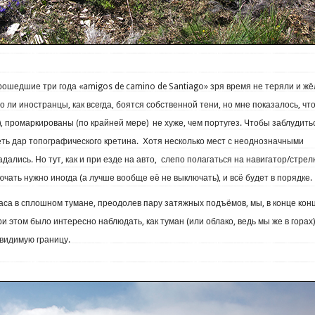
 прошедшие три года «amigos de camino de Santiago» зря время не теряли и ж
то ли иностранцы, как всегда, боятся собственной тени, но мне показалось, чт
, промаркированы (по крайней мере) не хуже, чем португез. Чтобы заблудить
еть дар топографического кретина. Хотя несколько мест с неоднозначными
дались. Но тут, как и при езде на авто, слепо полагаться на навигатор/стрел
ючать нужно иногда (а лучше вообще её не выключать), и всё будет в порядке.
са в сплошном тумане, преодолев пару затяжных подъёмов, мы, в конце конц
ри этом было интересно наблюдать, как туман (или облако, ведь мы же в горах)
 видимую границу.