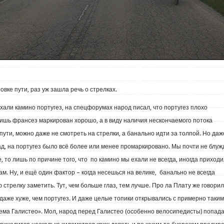
овке пути, раз уж зашла речь о стрелках.
ехали камино португез, на спецфорумах народ писал, что португез плохо
лишь франсез маркирован хорошо, а в виду наличия нескончаемого потока
пути, можно даже не смотреть на стрелки, а банально идти за толпой. Но даж
зад, на португез было всё более или менее промаркировано. Мы почти не блуж
е, то лишь по причине того, что по камино мы ехали не всегда, иногда приход
ам. Ну, и ещё один фактор – когда несешься на велике, банально не всегда
 стрелку заметить. Тут, чем больше глаз, тем лучше. Про ла Плату же говорил
даже хуже, чем португез. И даже целые топики открывались с примерно таким
ема Галистео». Мол, народ перед Галистео (особенно велосипедисты) попада