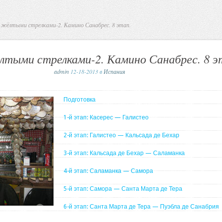
 жёлтыми стрелками-2. Камино Санабрес. 8 этап.
лтыми стрелками-2. Камино Санабрес. 8 э
admin
12-18-2013 в
Испания
Подготовка
1-й этап: Касерес — Галистео
2-й этап: Галистео — Кальсада де Бехар
3-й этап: Кальсада де Бехар — Саламанка
4-й этап: Саламанка — Самора
5-й этап: Самора — Санта Марта де Тера
6-й этап: Санта Марта де Тера — Пуэбла де Санабрия