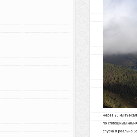
Через 20 км въеха
по сплошным камням
спуска я реально б