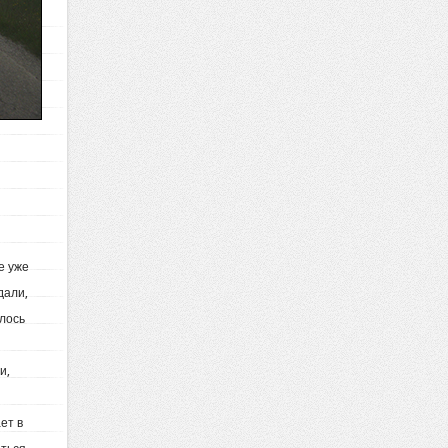
е уже
дали,
илось
и,
ет в