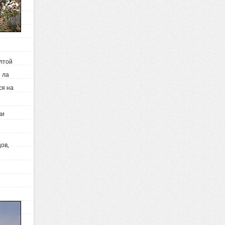
ёлтой
о ла
ся на
ки
ов,