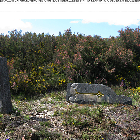
приходится несколько километров крюк давать и по каким-то буеракам продира