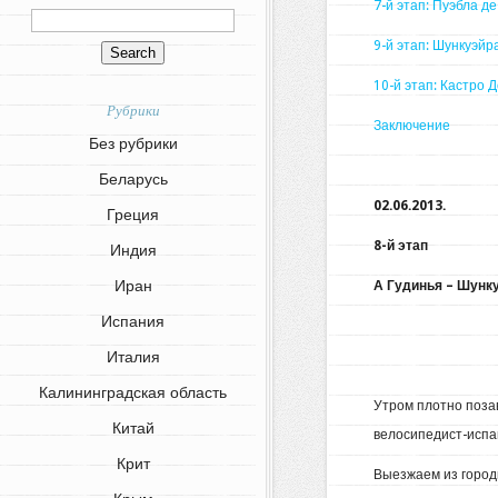
7-й этап: Пуэбла д
9-й этап: Шункуэй
10-й этап: Кастро
Рубрики
Заключение
Без рубрики
Беларусь
02.06.2013.
Греция
8-й этап
Индия
Иран
А Гудинья – Шунк
Испания
Италия
Калининградская область
Утром плотно поза
Китай
велосипедист-испан
Крит
Выезжаем из городк