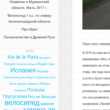
Норвегии и Мурманской
области. Июль 2017 г.
Велопоход 1 к.с. по северу
Калининградской области
Про Иран
Паломничество в Древней Руси
Пара слов о маркир
ТЭГИ
В 2010-м, года мы 
Via de la Plata
Беларусь
маркирован. Мол, 
Греция
Индия
Золотое кольцо
Иран
каминерос на этом 
Испания
Италия
тогда, три года на
Калининградская область
Куршская коса
а если и было тако
Непал
Литва
Мазуры
Марокко
ехать по автодорог
Польша
Норвегия
успеваешь ту самую
Португалия
Россия
Франция
что она размечена 
велосипед
камино
названием: «Пробл
камино де