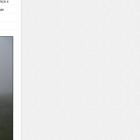
лся к
ми