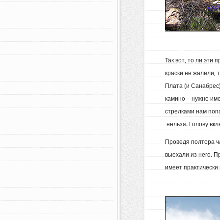
Так вот, то ли эти
краски не жалели, 
Плата (и Санабрес)
камино – нужно им
стрелками нам попа
нельзя. Голову вкл
Проведя полтора ча
выехали из него. П
имеет практически