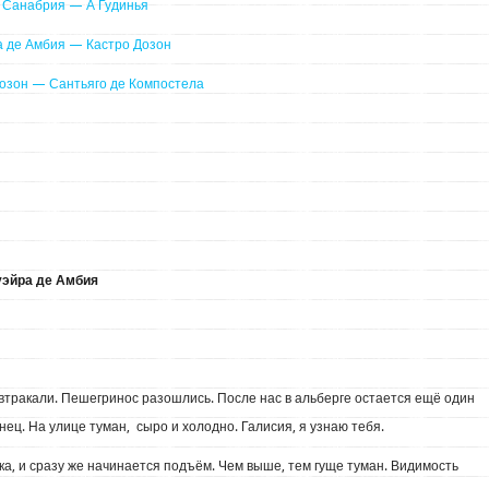
е Санабрия — А Гудинья
ра де Амбия — Кастро Дозон
 Дозон — Сантьяго де Компостела
уэйра де Амбия
втракали. Пешегринос разошлись. После нас в альберге остается ещё один
ец. На улице туман, сыро и холодно. Галисия, я узнаю тебя.
а, и сразу же начинается подъём. Чем выше, тем гуще туман. Видимость