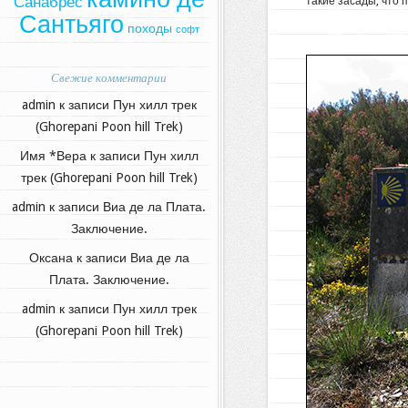
Санабрес
такие засады, что 
Сантьяго
походы
софт
Свежие комментарии
admin
к записи
Пун хилл трек
(Ghorepani Poon hill Trek)
Имя *Вера
к записи
Пун хилл
трек (Ghorepani Poon hill Trek)
admin
к записи
Виа де ла Плата.
Заключение.
Оксана
к записи
Виа де ла
Плата. Заключение.
admin
к записи
Пун хилл трек
(Ghorepani Poon hill Trek)