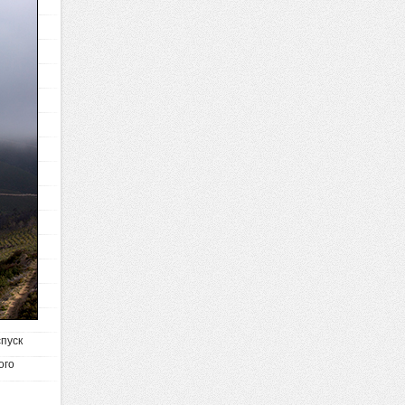
спуск
ого