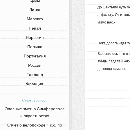
Крым
До Сантьяго чуть м
Литва
асфальту. От италь
Марокко
мимо нас.»
Непал
Норвегия
Пока дорога идёт т
Польша
Выяснилось, что я 
Португалия
зубцы педалей как-
Россия
до конца камино.
Таиланд
Франция
Свежие записи
Опасные змеи в Симферополе
и окрестностях
Отчёт о велопоходе 1 к.с. по