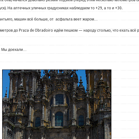
te Ulla) начался довольно резкий подъём (перед этим несколько километров 
уск). На аптечных уличных градусниках наблюдаем то +29, а то и +30.
антьяго, машин всё больше, от асфальта веет жаром…
етров до Praza de Obradoiro идём пешком — народу столько, что ехать всё 
!! Мы доехали…