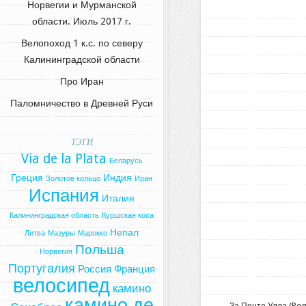
Норвегии и Мурманской
области. Июль 2017 г.
Велопоход 1 к.с. по северу
Калининградской области
Про Иран
Паломничество в Древней Руси
ТЭГИ
Via de la Plata
Беларусь
Греция
Индия
Золотое кольцо
Иран
Испания
Италия
Калининградская область
Куршская коса
Непал
Литва
Мазуры
Марокко
Польша
Норвегия
Португалия
Россия
Франция
велосипед
камино
камино де