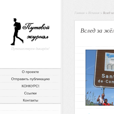
Главная
>
Испания
>
Вслед за
Вслед за жё
Путешествуем дикарём!
О проекте
Отправить публикацию
КОНКУРС!
Ссылки
Контакты