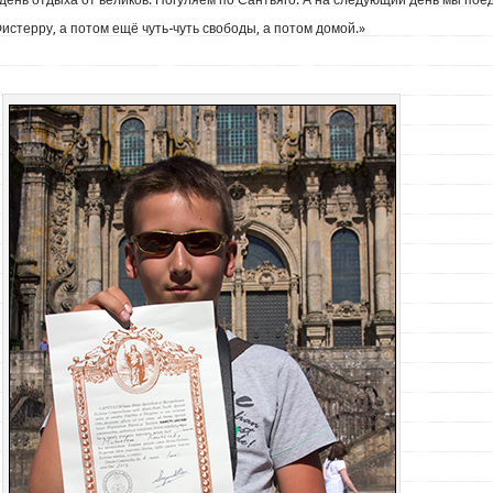
 день отдыха от великов. Погуляем по Сантьяго. А на следующий день мы пое
истерру, а потом ещё чуть-чуть свободы, а потом домой.»