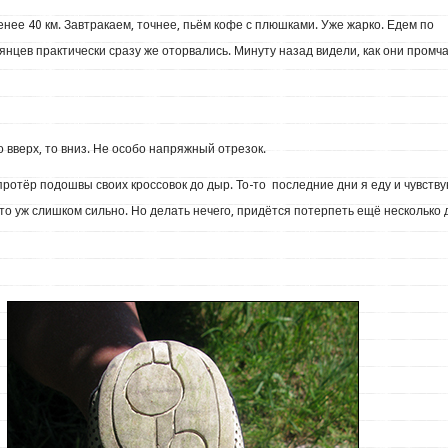
енее 40 км. Завтракаем, точнее, пьём кофе с плюшками. Уже жарко. Едем по
янцев практически сразу же оторвались. Минуту назад видели, как они промч
о вверх, то вниз. Не особо напряжный отрезок.
протёр подошвы своих кроссовок до дыр. То-то последние дни я еду и чувств
то уж слишком сильно. Но делать нечего, придётся потерпеть ещё несколько 