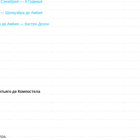
е Санабрия — А Гудинья
я — Шункуэйра де Амбия
ра де Амбия — Кастро Дозон
нтьяго де Компостела
тра.