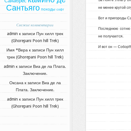
Санабрес
За Понте Улла (Pon
Сантьяго
не менее крутой сп
походы
софт
Вот и пригороды С
Свежие комментарии
Последнюю сотню м
admin
к записи
Пун хилл трек
не получается.
(Ghorepani Poon hill Trek)
И вот он — Собор!
Имя *Вера
к записи
Пун хилл
трек (Ghorepani Poon hill Trek)
admin
к записи
Виа де ла Плата.
Заключение.
Оксана
к записи
Виа де ла
Плата. Заключение.
admin
к записи
Пун хилл трек
(Ghorepani Poon hill Trek)