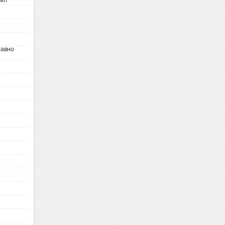
был
равно