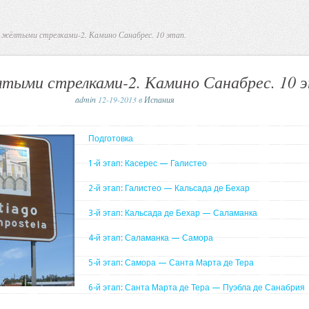
 жёлтыми стрелками-2. Камино Санабрес. 10 этап.
лтыми стрелками-2. Камино Санабрес. 10 э
admin
12-19-2013 в
Испания
Подготовка
1-й этап: Касерес — Галистео
2-й этап: Галистео — Кальсада де Бехар
3-й этап: Кальсада де Бехар — Саламанка
4-й этап: Саламанка — Самора
5-й этап: Самора — Санта Марта де Тера
6-й этап: Санта Марта де Тера — Пуэбла де Санабрия