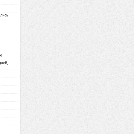
ались
ую
дней,