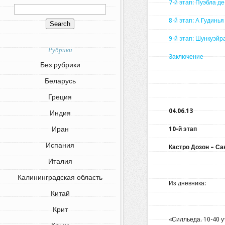
7-й этап: Пуэбла д
8-й этап: А Гудинь
9-й этап: Шункуэй
Рубрики
Заключение
Без рубрики
Беларусь
Греция
04.06.13
Индия
Иран
10-й этап
Испания
Кастро Дозон – Са
Италия
Калининградская область
Из дневника:
Китай
Крит
«Силльеда. 10-40 у